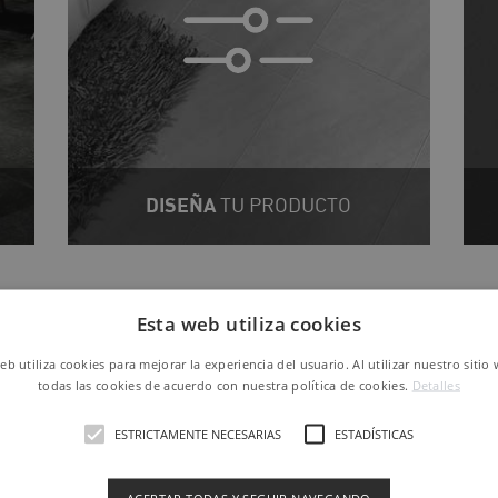
DISEÑA
TU PRODUCTO
Esta web utiliza cookies
OURS VIRTUALES 36
web utiliza cookies para mejorar la experiencia del usuario. Al utilizar nuestro sitio
todas las cookies de acuerdo con nuestra política de cookies.
Detalles
ESTRICTAMENTE NECESARIAS
ESTADÍSTICAS
Visita nuestro stand en
Cersaie 2023