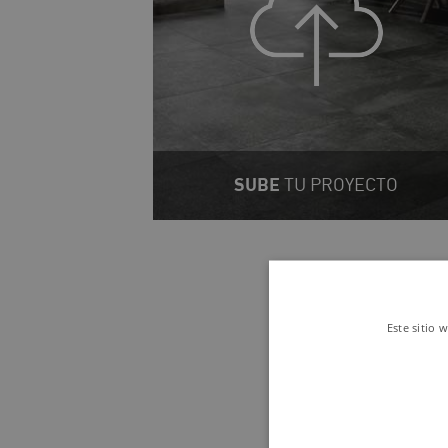
SUBE
TU PROYECTO
T
Este sitio 