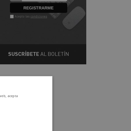
REGISTRARME
Acepto las
condiciones
SUSCRÍBETE
AL BOLETÍN
0º
 web, acepta