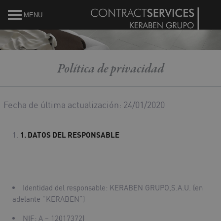
MENU
Política de privacidad
Fecha de última actualización: 24/01/2020
1.
DATOS DEL RESPONSABLE
Identidad del responsable: KERABEN GRUPO,S.A.U. (en
adelante “KERABEN”)
NIF: A – 12017372)