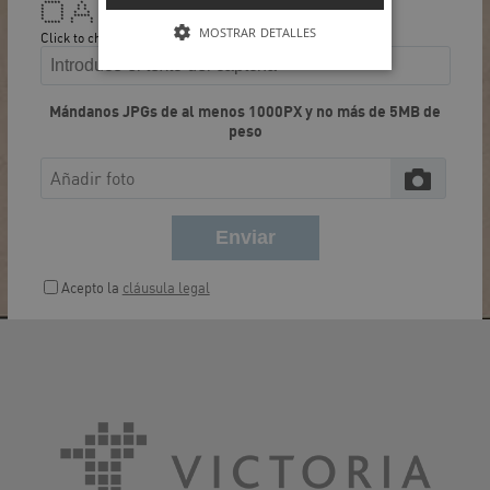
***** * ******* *******
* * * * * *
* * * * * *
* * * * **** ****
* * ***** * *
* * * * * *
***** * * * *******
MOSTRAR DETALLES
Click to change
Mándanos JPGs de al menos 1000PX y no más de 5MB de
peso
Añadir foto
Enviar
Acepto la
cláusula legal