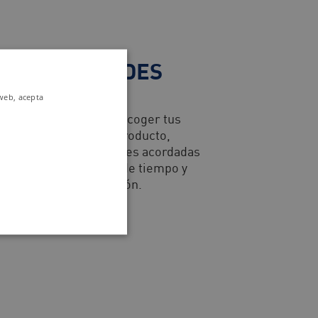
S NECESIDADES
 web, acepta
er paso se centra en recoger tus
itos: diseño, tipo de producto,
ad requerida, cantidades acordadas
l lote mínimo, plazos de tiempo y
ualquier otra adaptación.
CONTÁCTANOS