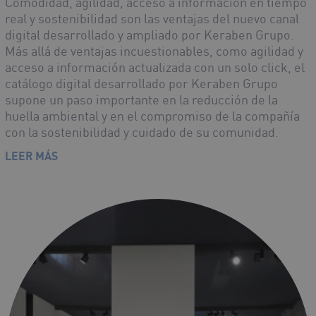
Comodidad, agilidad, acceso a información en tiempo
real y sostenibilidad son las ventajas del nuevo canal
digital desarrollado y ampliado por Keraben Grupo.
Más allá de ventajas incuestionables, como agilidad y
acceso a información actualizada con un solo click, el
catálogo digital desarrollado por Keraben Grupo
supone un paso importante en la reducción de la
huella ambiental y en el compromiso de la compañía
con la sostenibilidad y cuidado de su comunidad.
LEER MÁS