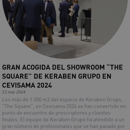
GRAN ACOGIDA DEL SHOWROOM “THE
SQUARE” DE KERABEN GRUPO EN
CEVISAMA 2024
13 mar 2024
Los más de 1.000 m2 del espacio de Keraben Grupo,
“The Square”, en Cevisama 2024 se han convertido en
punto de encuentro de prescriptores y clientes
finales. El equipo de Keraben Grupo ha atendido a un
gran número de profesionales que se han pasado por