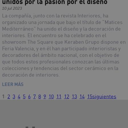
unidos por la pasión por el diseño
10 jul 2023
La compañía, junto con la revista Interiores, ha
organizado una jornada que bajo el título de “Matices
Mediterráneo” ha unido el diseño y la decoración de
interiores. El encuentro se ha celebrado en el
showroom The Square que Keraben Grupo dispone en
Feria Valencia, y en él han participado interioristas y
decoradores del ámbito nacional, con el objetivo de
que todos estos profesionales conozcan las últimas
colecciones y tendencias del sector cerámico en la
decoración de interiores.
LEER MÁS
1
·
2
·
3
·
4
·
5
·
6
·
7
·
8
·
9
·
10
·
11
·
12
·
13
·
14
·
15
siguientes