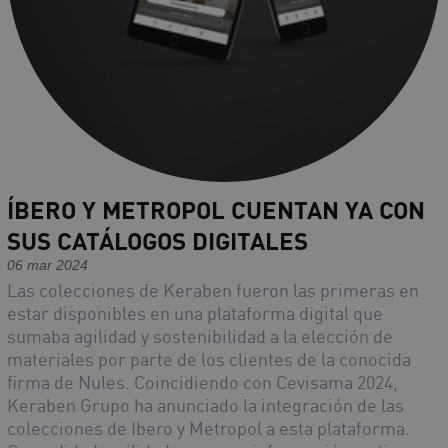
ÍBERO Y METROPOL CUENTAN YA CON
SUS CATÁLOGOS DIGITALES
06 mar 2024
Las colecciones de Keraben fueron las primeras en
estar disponibles en una plataforma digital que
sumaba agilidad y sostenibilidad a la elección de
materiales por parte de los clientes de la conocida
firma de Nules. Coincidiendo con Cevisama 2024,
Keraben Grupo ha anunciado la integración de las
colecciones de Ibero y Metropol a esta plataforma.