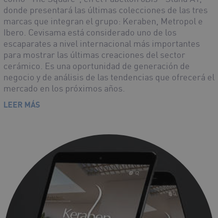
donde presentará las últimas colecciones de las tres
marcas que integran el grupo: Keraben, Metropol e
Ibero. Cevisama está considerado uno de los
escaparates a nivel internacional más importantes
para mostrar las últimas creaciones del sector
cerámico. Es una oportunidad de generación de
negocio y de análisis de las tendencias que ofrecerá el
mercado en los próximos años.
LEER MÁS