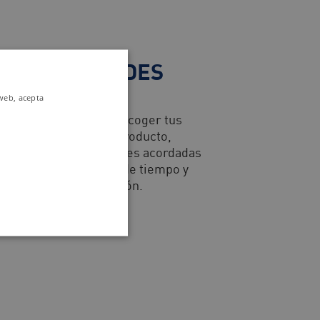
S NECESIDADES
 web, acepta
er paso se centra en recoger tus
itos: diseño, tipo de producto,
ad requerida, cantidades acordadas
l lote mínimo, plazos de tiempo y
ualquier otra adaptación.
CONTÁCTANOS